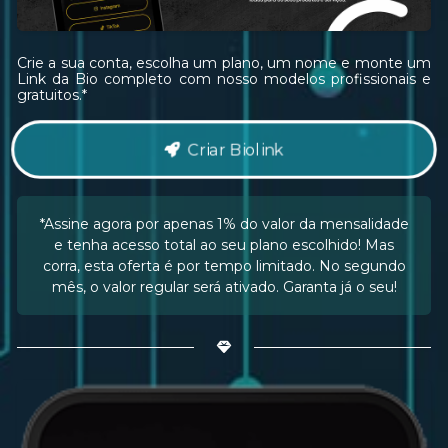
Crie a sua conta, escolha um plano, um nome e monte um
Link da Bio completo com nosso modelos profissionais e
gratuitos.*
Criar Biolink
*Assine agora por apenas 1% do valor da mensalidade
e tenha acesso total ao seu plano escolhido! Mas
corra, esta oferta é por tempo limitado. No segundo
mês, o valor regular será ativado. Garanta já o seu!