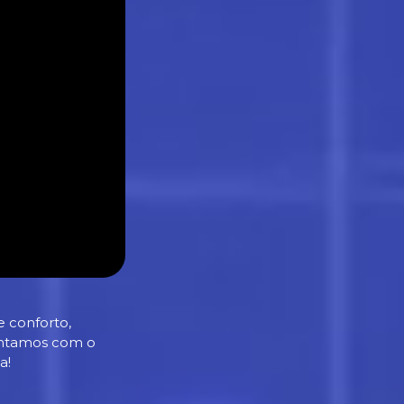
 conforto,
contamos com o
a!