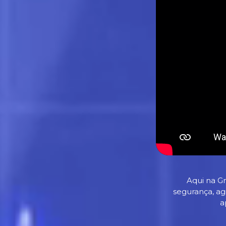
Aqui na G
segurança, ag
a