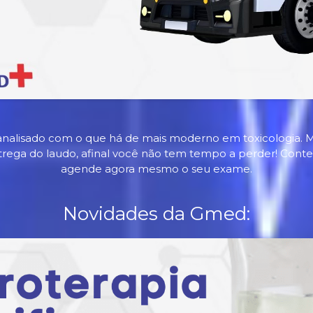
nalisado com o que há de mais moderno em toxicologia. M
trega do laudo, afinal você não tem tempo a perder! Con
agende agora mesmo o seu exame.
Novidades da Gmed: