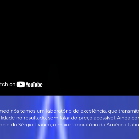
med nós temos um laboratório de excelência, que transmite
ilidade no resultado, sem falar do preço acessível. Ainda 
poio do Sérgio Franco, o maior laboratório da América Latin