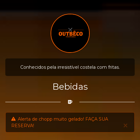
Conhecidos pela irresistível costela com fritas.
Bebidas
Alerta de chopp muito gelado! FAÇA SUA
RESERVA!