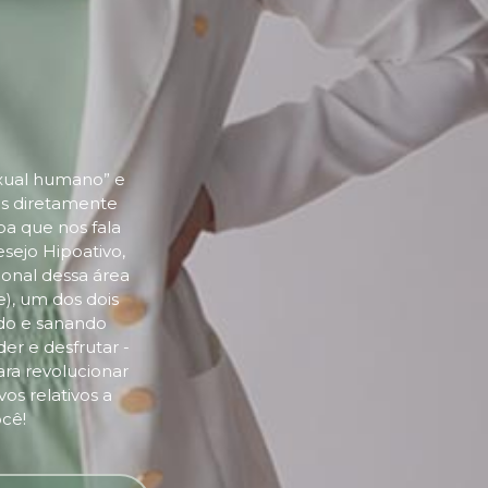
xual humano” e
as diretamente
oa que nos fala
esejo Hipoativo,
ional dessa área
e), um dos dois
ndo e sanando
r e desfrutar -
ara revolucionar
os relativos a
ocê!