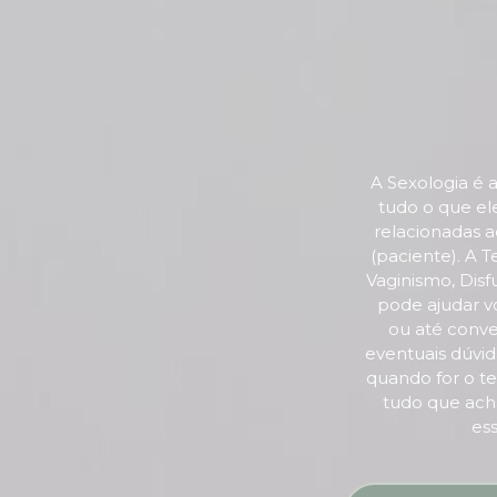
A Sexologia é
tudo o que el
relacionadas a
(paciente). A T
Vaginismo, Disf
pode ajudar vo
ou até conve
eventuais dúvi
quando for o te
tudo que acha
ess