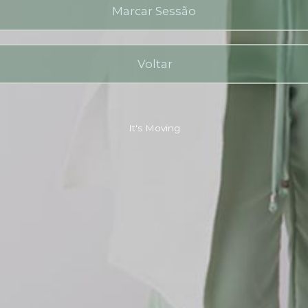
Marcar Sessão
Voltar
It's Moving