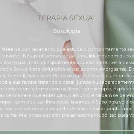
TERAPIA SEXUAL
Sexologia
 a "área de conhecimento que estuda o comportamento se
e envolve. Nós, profissionais dessa área, lidamos com queix
o ato sexual, mas, principalmente aquelas inerentes à pess
erapia Sexual trata disfunções sexuais como: Anorgasmia, D
unção Erétil, Ejaculação Precoce etc. Além disso, um profiss
cê e sua família tratando o casal (juntos ou separadament
rsando sobre o tema com os filhos, por exemplo, explica
das de maneira que entendam o assunto e saibam se defende
mpo - sem que isso lhes cause traumas. A Sexologia veio p
mos que sabemos a respeito de sexo e evitar pontos nociv
e tema. Mal posso esperar pra apresentar tudo isso para v