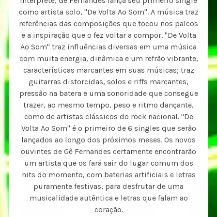
intérprete, Gê Fernandes lança seu primeiro single
como artista solo, "De Volta Ao Som". A música traz
referências das composições que tocou nos palcos
e a inspiração que o fez voltar a compor. "De Volta
Ao Som" traz influências diversas em uma música
com muita energia, dinâmica e um refrão vibrante,
características marcantes em suas músicas; traz
guitarras distorcidas, solos e riffs marcantes,
pressão na batera e uma sonoridade que consegue
trazer, ao mesmo tempo, peso e ritmo dançante,
como de artistas clássicos do rock nacional. "De
Volta Ao Som" é o primeiro de 6 singles que serão
lançados ao longo dos próximos meses. Os novos
ouvintes de Gê Fernandes certamente encontrarão
um artista que os fará sair do lugar comum dos
hits do momento, com baterias artificiais e letras
puramente festivas, para desfrutar de uma
musicalidade autêntica e letras que falam ao
coração.