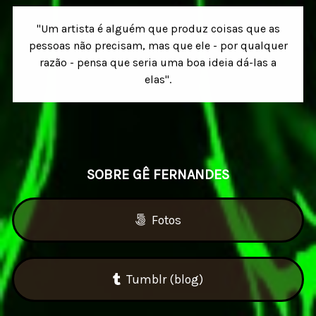
"Um artista é alguém que produz coisas que as
pessoas não precisam, mas que ele - por qualquer
razão - pensa que seria uma boa ideia dá-las a
elas".
SOBRE GÊ FERNANDES
Fotos
Tumblr (blog)