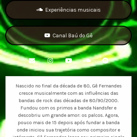
Experiências musicais
Canal Baú do Gê
Nascido no final da década de 80, Gê Fernandes
cresce musicalmente com as influências das
bandas de rock das décadas de 80/90/2000.
Fundou com os primos a banda Nandsfer e
descobriu um grande amor: os palcos. Agora,
pouco mais de 15 depois após fundar a banda
onde iniciou sua trajetória como compositor e