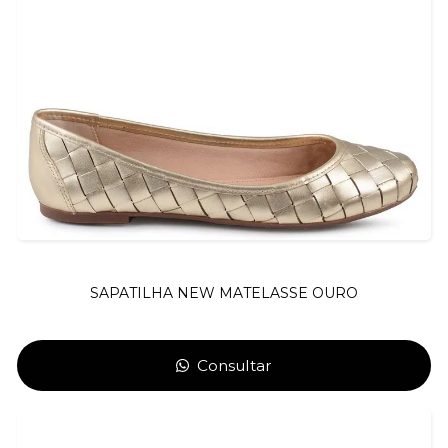
SAPATILHA NEW MATELASSE OURO
Consultar