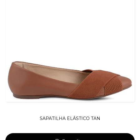
SAPATILHA ELÁSTICO TAN