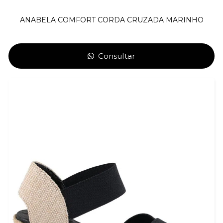
ANABELA COMFORT CORDA CRUZADA MARINHO
Consultar