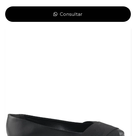
Consultar