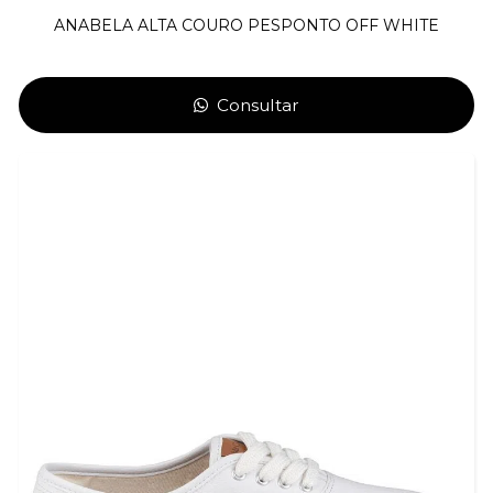
ANABELA ALTA COURO PESPONTO OFF WHITE
Consultar