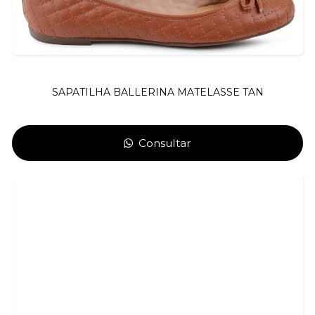
SAPATILHA BALLERINA MATELASSE TAN
Consultar