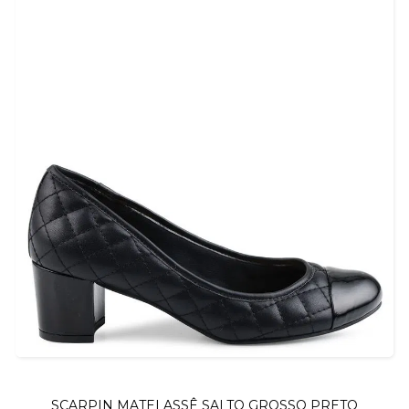
SCARPIN MATELASSÊ SALTO GROSSO PRETO