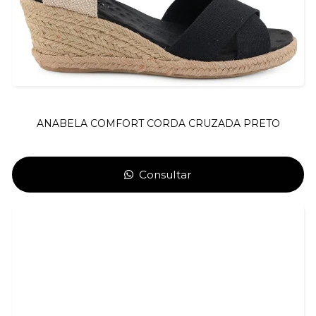
ANABELA COMFORT CORDA CRUZADA PRETO
Consultar