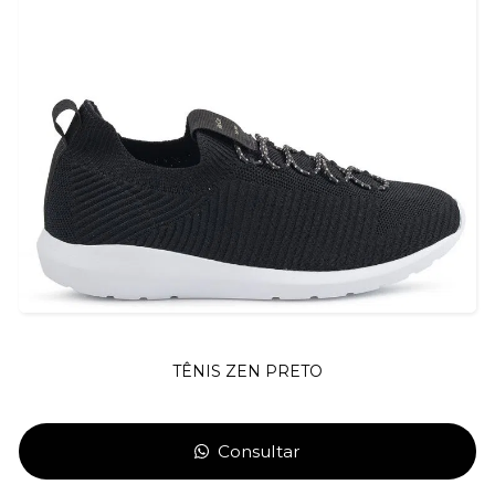
TÊNIS ZEN PRETO
Consultar