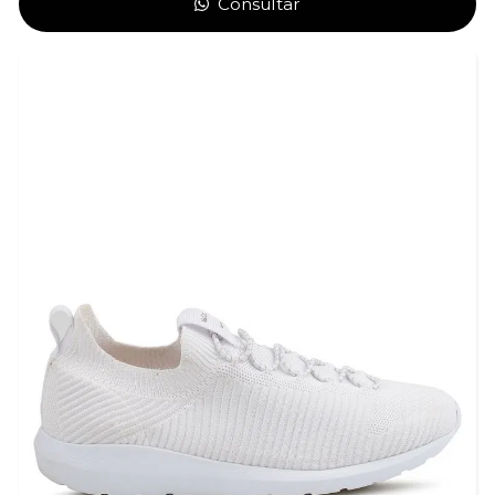
Consultar