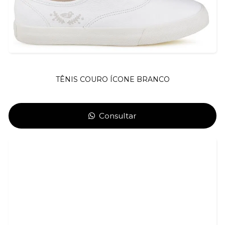
TÊNIS COURO ÍCONE BRANCO
Consultar