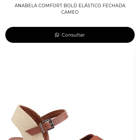
ANABELA COMFORT BOLD ELÁSTICO FECHADA
CAMEO
Consultar